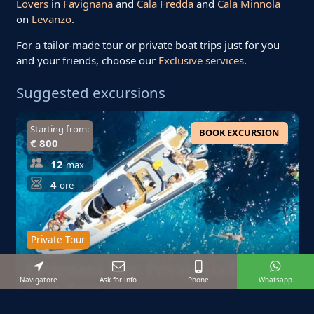
Lovers
in
Favignana
and
Cala Fredda
and
Cala Minnola
on
Levanzo
.
For a tailor-made tour or private boat trips just for you
and your friends, choose our
Exclusive services
.
Suggested excursions
Starting from:
BOOK EXCURSION
€ 800
12
max
4
ore
Private Tour
Favignana Day: Private Half-Day
Navigatore
Ask for info
Phone
Whatsapp
Boat Tour
Half a day to discover the most beautiful beaches and the