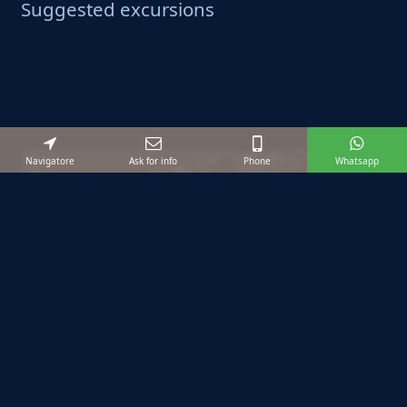
Suggested excursions
Navigatore
Ask for info
Phone
Whatsapp
Favignana -Tonnara Florio
The former Tuna-fish Establishment: Tonnara
Florio