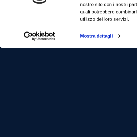
Grande.
nostro sito con i nostri par
It is known for its intimate and romantic 
quali potrebbero combinarl
offering spectacular sea views.
utilizzo dei loro servizi.
Mostra dettagli
Favignana -Tonnara
Fa
Florio
Ba
The former Tuna-fish
one
Establishment: Tonnara
bea
Florio