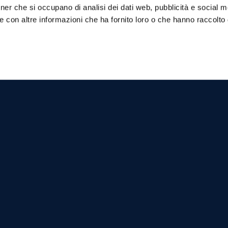
tner che si occupano di analisi dei dati web, pubblicità e social m
atmosphere, with its waterfront restaurants
e con altre informazioni che ha fornito loro o che hanno raccolto
vignana -Cala Rossa
Levanzo - Genoese
y
Cave (Grotta del
Genovese)
 of the most beautiful
ches in the world
It was discovered in 1949