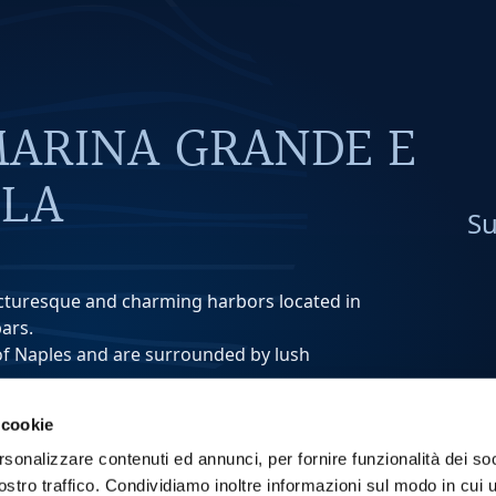
MARINA GRANDE E
OLA
Su
cturesque and charming harbors located in
bars.
 of Naples and are surrounded by lush
to
, a lively fishing village with a long history.
 cookie
as evidenced by the ancient gate that for
rom the sea.
rsonalizzare contenuti ed annunci, per fornire funzionalità dei soc
rbor, located a short distance from Marina
stro traffico. Condividiamo inoltre informazioni sul modo in cui ut