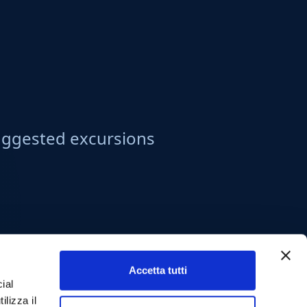
ggested excursions
Accetta tutti
ial
ilizza il