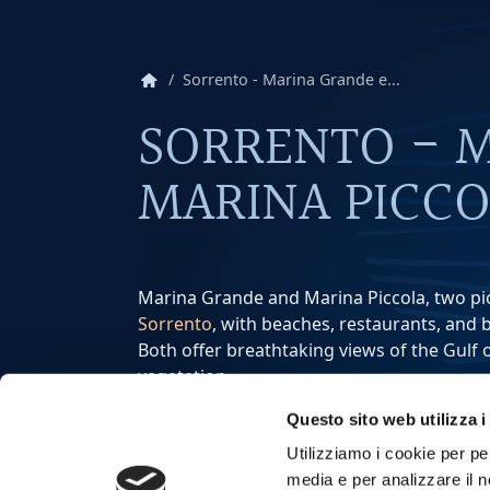
home
Sorrento - Marina Grande e...
SORRENTO - 
MARINA PICC
Marina Grande and Marina Piccola, two pi
Sorrento
, with beaches, restaurants, and 
Both offer breathtaking views of the Gulf
vegetation.
Marina Grande is the main port of
Sorren
Questo sito web utilizza i
Its origins date back to pre-Roman times, 
centuries was the only access to the city f
Utilizziamo i cookie per pe
Marina Piccola is a smaller and quieter ha
media e per analizzare il no