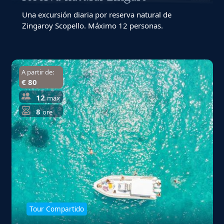
Una excursión diaria por reserva natural de
Zingaroy Scopello. Máximo 12 personas.
A partir de:
€ 80
12
max
8
ore
Tour Compartido