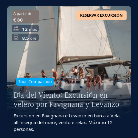
A partir de:
RESERVAR EXCURSIÓN
€ 80
12
max
8.5
ore
Tour Compartido
Día del Viento: Excursión en
velero por Favignana y Levanzo
Excursion en Favignana e Levanzo en barca a Vela,
all'insegna del mare, vento e relax. Máximo 12
personas.