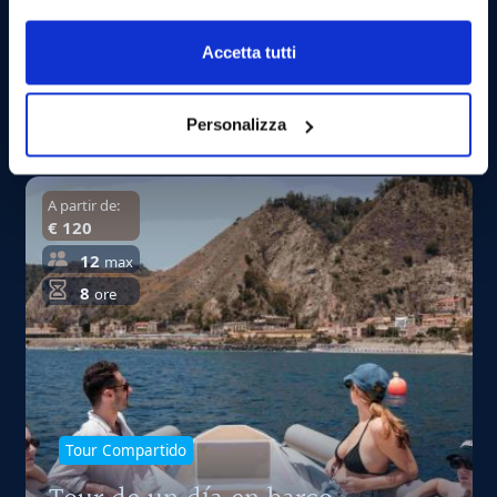
Mondello
Día en barco para descubrir las maravillas de la
Accetta tutti
costa de Palermo con una visita al espléndido
Mondello.
Personalizza
A partir de:
€ 120
12
max
8
ore
Tour Compartido