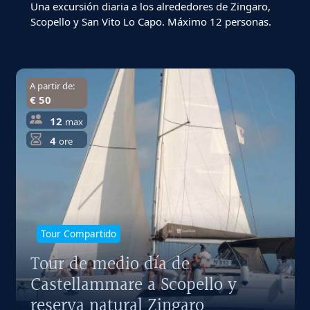
Una excursión diaria a los alrededores de Zingaro,
Scopello y San Vito Lo Capo. Máximo 12 personas.
A partir de:
€ 50
12
max
4
ore
Tour Compartido
Tour de medio día de
Castellammare a Scopello y
reserva natural Zingaro