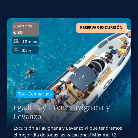
A partir de:
RESERVAR EXCURSIÓN
€ 80
12
max
8
ore
Tour Compartido
Egadi Day : Tour Favignana y
Levanzo
Excursión a Favignana y Levanzo.Vi que tendremos
el mejor día de todas las vacaciones! Máximo 12