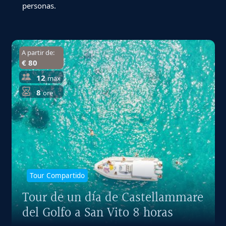
personas.
A partir de:
€ 80
12
max
8
ore
Tour Compartido
Tour de un día de Castellammare
del Golfo a San Vito 8 horas