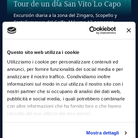
Tour de un día San Vito Lo Capo
Excursión diaria a la zona del Zingaro, Scopello y
Castellammare del Golfo. Máximo 12 personas.
A partir de:
Questo sito web utilizza i cookie
€ 80
Utilizziamo i cookie per personalizzare contenuti ed
12
max
annunci, per fornire funzionalità dei social media e per
8
ore
analizzare il nostro traffico. Condividiamo inoltre
informazioni sul modo in cui utilizza il nostro sito con i
nostri partner che si occupano di analisi dei dati web,
pubblicità e social media, i quali potrebbero combinarle
con altre informazioni che ha fornito loro o che hanno
raccolto dal suo utilizzo dei loro servizi.
Tour Compartido
Dìa en Bote Tour Palermo y
Mostra dettagli