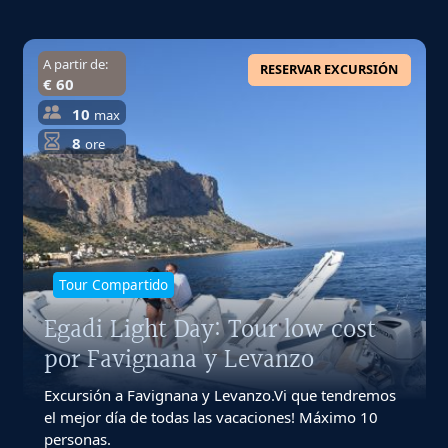
A partir de:
RESERVAR EXCURSIÓN
€ 60
10
max
8
ore
Tour Compartido
Egadi Light Day: Tour low cost
por Favignana y Levanzo
Excursión a Favignana y Levanzo.Vi que tendremos
el mejor día de todas las vacaciones! Máximo 10
personas.