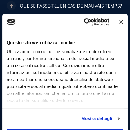
QUE SE PASSE-T-IL EN CAS DE MAUVAIS TEMPS?
PUIS-JE ANNULER OU MODIFIER MA
RÉSERVATION?
Questo sito web utilizza i cookie
D’OÙ PARTENT LES TOURS?
Utilizziamo i cookie per personalizzare contenuti ed
À QUELLE HEURE DOIS-JE ARRIVER?
annunci, per fornire funzionalità dei social media e per
analizzare il nostro traffico. Condividiamo inoltre
informazioni sul modo in cui utilizza il nostro sito con i
QU’EST-CE QUI EST INCLUS DANS LE PRIX?
nostri partner che si occupano di analisi dei dati web,
pubblicità e social media, i quali potrebbero combinarle
PUIS-JE APPORTER NOURRITURE OU
con altre informazioni che ha fornito loro o che hanno
BOISSONS?
raccolto dal suo utilizzo dei loro servizi.
LES TOURS SONT-ILS ADAPTÉS AUX ENFANTS?
Mostra dettagli
PUIS-JE EMMENER DES ANIMAUX?