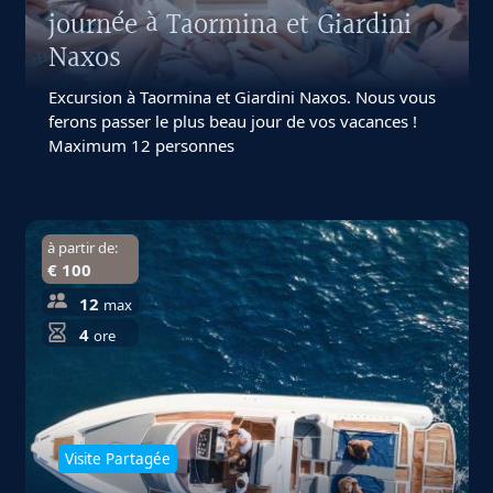
journée à Taormina et Giardini
Naxos
Excursion à Taormina et Giardini Naxos. Nous vous
ferons passer le plus beau jour de vos vacances !
Maximum 12 personnes
à partir de:
€ 100
12
max
4
ore
Visite Partagée