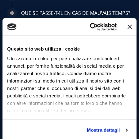
QUE SE PASSE-T-IL EN CAS DE MAUVAIS TEMPS?
PUIS-JE ANNULER OU MODIFIER MA
RÉSERVATION?
Questo sito web utilizza i cookie
D’OÙ PARTENT LES TOURS?
Utilizziamo i cookie per personalizzare contenuti ed
annunci, per fornire funzionalità dei social media e per
À QUELLE HEURE DOIS-JE ARRIVER?
analizzare il nostro traffico. Condividiamo inoltre
informazioni sul modo in cui utilizza il nostro sito con i
QU’EST-CE QUI EST INCLUS DANS LE PRIX?
nostri partner che si occupano di analisi dei dati web,
pubblicità e social media, i quali potrebbero combinarle
PUIS-JE APPORTER NOURRITURE OU
con altre informazioni che ha fornito loro o che hanno
BOISSONS?
raccolto dal suo utilizzo dei loro servizi.
LES TOURS SONT-ILS ADAPTÉS AUX ENFANTS?
Mostra dettagli