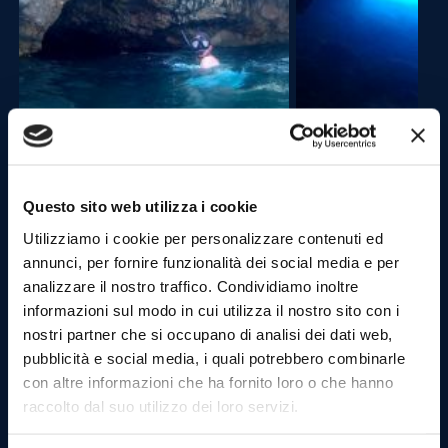
13.30 Navegación hacia el puerto de Favignana y
parada en el pueblo (1 hora):
Questo sito web utilizza i cookie
Una vez Llegados al puerto de Favignana, se podrás
dar una vuelta por las calles de la isla.
Utilizziamo i cookie per personalizzare contenuti ed
annunci, per fornire funzionalità dei social media e per
analizzare il nostro traffico. Condividiamo inoltre
informazioni sul modo in cui utilizza il nostro sito con i
nostri partner che si occupano di analisi dei dati web,
pubblicità e social media, i quali potrebbero combinarle
con altre informazioni che ha fornito loro o che hanno
raccolto dal suo utilizzo dei loro servizi.