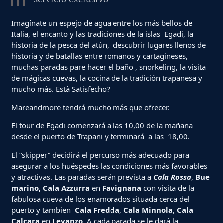
servicio exclusivo
Imagínate un espejo de agua entre los más bellos de
Italia, el encanto y las tradiciones de la islas Egadi, la
historia de la pesca del atùn, descubrir lugares llenos de
historia y de batallas entre romanos y cartagineses,
muchas paradas pare hacer el baño , snorkeling, la visita
de mágicas cuevas, la cocina de la tradición trapanesa y
mucho más. Està Satisfecho?
Mareandmore tendrá mucho más que ofrecer.
El tour de Egadi comenzará a las 10,00 de la mañana
desde el puerto de Trapani y terminará a las 18,00.
El “skipper” decidirá el percurso más adecuado para
asegurar a los huéspedes las condiciones más favorables
y atractivas. Las paradas serán prevista a
Cala Rossa
,
Bue
marino, Cala Azzurra
en
Favignana
con visita de la
fabulosa cueva de los enamorados situada cerca del
puerto y tambien
Cala Fredda
,
Cala Minnola
,
Cala
Calcara
en
Levanzo
. A cada parada se le dará la