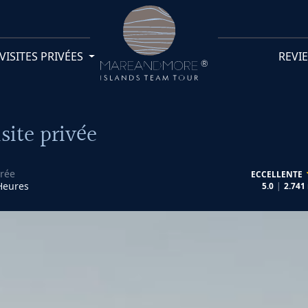
VISITES PRIVÉES
REVI
site privée
rée
ECCELLENTE
Heures
5.0
2.741