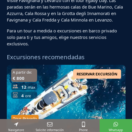
Visite Favignana y Levanzo con el tour Egady Day. Las
paradas serán en las hermosas calas de Bue Marino, Cala
Azzurra, Cala Rossa y en la Grotta degli Innamorati en
Favignana y Cala Fredda y Cala Minnola en Levanzo.
Para un tour a medida o excursiones en barco privado
solo para ti y tus amigos, elige nuestros servicios
exclusivos.
Excursiones recomendadas
A partir de:
RESERVAR EXCURSIÓN
€ 800
12
max
4
ore
Tour Privado
Día en Favignana: tour privado de
Navigatore
Solicite información
Phone
Whatsapp