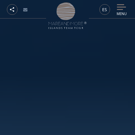
ES
MENU