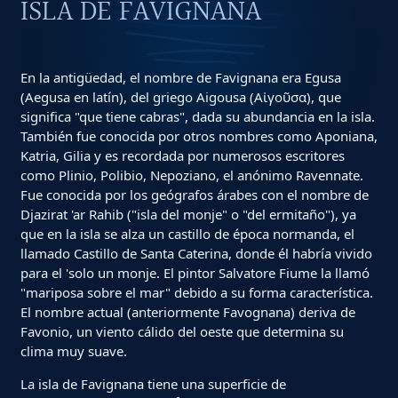
ISLA DE FAVIGNANA
En la antigüedad, el nombre de Favignana era Egusa
(Aegusa en latín), del griego Aigousa (Αἰγοῦσα), que
significa "que tiene cabras", dada su abundancia en la isla.
También fue conocida por otros nombres como Aponiana,
Katria, Gilia y es recordada por numerosos escritores
como Plinio, Polibio, Nepoziano, el anónimo Ravennate.
Fue conocida por los geógrafos árabes con el nombre de
Djazirat 'ar Rahib ("isla del monje" o "del ermitaño"), ya
que en la isla se alza un castillo de época normanda, el
llamado Castillo de Santa Caterina, donde él habría vivido
para el 'solo un monje. El pintor Salvatore Fiume la llamó
"mariposa sobre el mar" debido a su forma característica.
El nombre actual (anteriormente Favognana) deriva de
Favonio, un viento cálido del oeste que determina su
clima muy suave.
La isla de Favignana tiene una superficie de