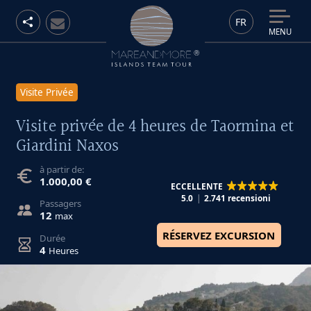
FR
MENU
Visite Privée
Visite privée de 4 heures de Taormina et
Giardini Naxos
à partir de:
1.000,00 €
ECCELLENTE
5.0
2.741 recensioni
Passagers
12
max
RÉSERVEZ EXCURSION
Durée
4
Heures