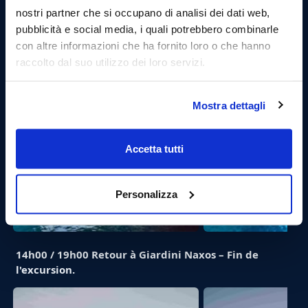
plus évocateurs que la visite puisse offrir. Ici, une fois
nostri partner che si occupano di analisi dei dati web,
arrivés, les invités pourront nager à l’intérieur pour
pubblicità e social media, i quali potrebbero combinarle
découvrir les merveilles qu’il recèle.
con altre informazioni che ha fornito loro o che hanno
raccolto dal suo utilizzo dei loro servizi.
Mostra dettagli
Accetta tutti
Personalizza
14h00 / 19h00 Retour à Giardini Naxos – Fin de
l'excursion.