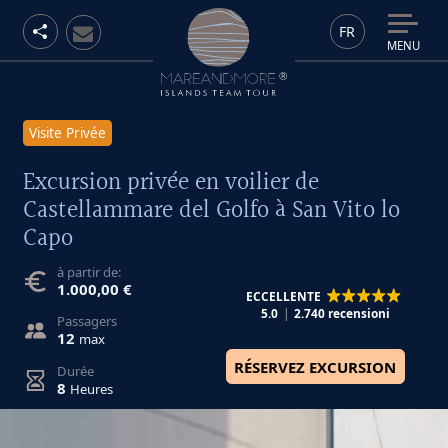
FR
MENU
Visite Privée
Excursion privée en voilier de
Castellammare del Golfo à San Vito lo
Capo
à partir de:
1.000,00 €
ECCELLENTE
5.0
2.740 recensioni
Passagers
12
max
RÉSERVEZ EXCURSION
Durée
8
Heures