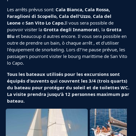
Les arrêts prévus sont:
Cala Bianca, Cala Rossa,
Faraglioni di Scopello, Cala dell'Uzzo
,
Cala del
Leone
e
San Vito Lo Capo.
Il vous sera possible de
puovoir visiter la
Grotta degli Innamorat
i, la
Grotta
Blu
et beaucoup d autres encore. Il vous sera possible en
outre de prendre un bain, ò chaque arrêt , et d'utiliser
l'équipement de snorkeling. Lors d?'ne pause prévue, les
passagers pourront visiter le bourg marittime de San Vito
lo Capo.
Tous les bateaux utilisés pour les excursions sont
équipés d'auvents qui couvrent les 3/4 (trois quarts)
du bateau pour protéger du soleil et de toilettes WC.
La visite prendra jusqu'à 12 personnes maximum par
bateau.