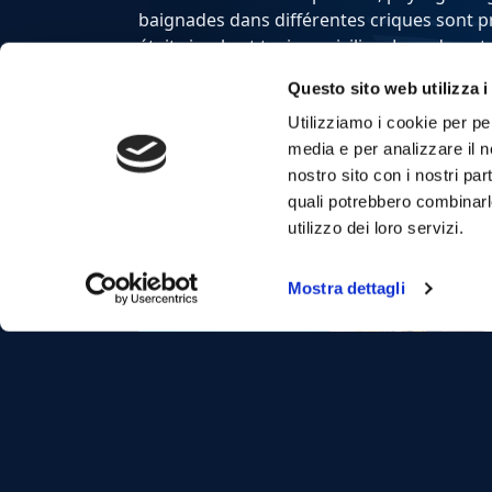
baignades dans différentes criques sont pr
était simple et typique sicilien. Lors de n
chance de voir des dauphins ce qui a enco
Questo sito web utilizza i
Merci à notre skipper, qui a été top et a p
en italien et anglais.
Utilizziamo i cookie per pe
media e per analizzare il no
nostro sito con i nostri par
quali potrebbero combinarl
utilizzo dei loro servizi.
Mostra dettagli
Su
Magnifique