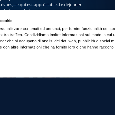
évues, ce qui est appréciable. Le déjeuner
otre balade en bateau, nous avons eu la
re plus rendue la journée merveilleuse.
 cookie
ris le temps de nous donner les explications
rsonalizzare contenuti ed annunci, per fornire funzionalità dei soc
stro traffico. Condividiamo inoltre informazioni sul modo in cui ut
tner che si occupano di analisi dei dati web, pubblicità e social m
e con altre informazioni che ha fornito loro o che hanno raccolto
per journée sur
Une excursion juste