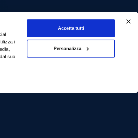
Accetta tutti
ial
ilizza il
Personalizza
edia, i
 dal suo
Top !
Incroyabl