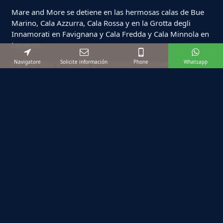
Mare and More se detiene en las hermosas calas de Bue
Marino, Cala Azzurra, Cala Rossa y en la Grotta degli
Innamorati en Favignana y Cala Fredda y Cala Minnola en
Levanzo.
Para un tour a medida, Excursiones exclusivas en barco
Navigatore
Solicite información
Phone
Whatsapp
solo para ti y tus amigos.
Visita las Egadi como más te guste, eligiendo entre las
múltiples propuestas de Mare and More.