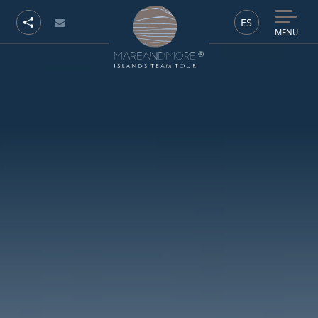
ES
MENU