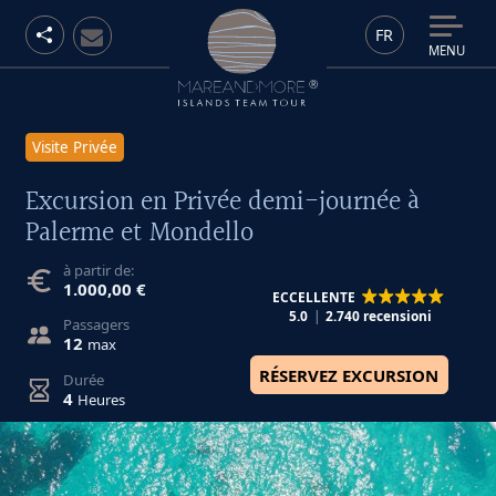
FR
MENU
Visite Privée
Excursion en Privée demi-journée à
Palerme et Mondello
à partir de:
1.000,00 €
ECCELLENTE
5.0
2.740 recensioni
Passagers
12
max
RÉSERVEZ EXCURSION
Durée
4
Heures