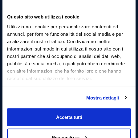
Faites de la plongée en apnée.
Questo sito web utilizza i cookie
Utilizziamo i cookie per personalizzare contenuti ed
annunci, per fornire funzionalità dei social media e per
analizzare il nostro traffico. Condividiamo inoltre
informazioni sul modo in cui utilizza il nostro sito con i
nostri partner che si occupano di analisi dei dati web,
pubblicità e social media, i quali potrebbero combinarle
con altre informazioni che ha fornito loro o che hanno
raccolto dal suo utilizzo dei loro servizi.
Mostra dettagli
Quatrième arrêt : la grotte de la Reine
Laissant derrière nous les beautés de la réserve de
Accetta tutti
Capo Gallo, nous approchons de la fin de notre
journée mais nous souhaitons vous faire vivre une
dernière émotion. L'arrêt à la grotte de la Reine vous
Personalizza