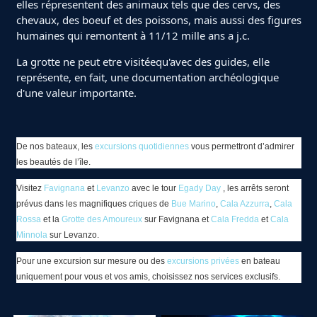
elles répresentent des animaux tels que des cervs, des
chevaux, des boeuf et des poissons, mais aussi des figures
humaines qui remontent à 11/12 mille ans a j.c.
La grotte ne peut etre visitéequ'avec des guides, elle
représente, en fait, une documentation archéologique
d'une valeur importante.
De nos bateaux, les
excursions quotidiennes
vous permettront d’admirer
les beautés de l’île.
Visitez
Favignana
et
Levanzo
avec le tour
Egady Day
, les arrêts seront
prévus dans les magnifiques criques de
Bue Marino
,
Cala Azzurra
,
Cala
Rossa
et la
Grotte des Amoureux
sur Favignana et
Cala Fredda
et
Cala
Minnola
sur Levanzo.
Pour une excursion sur mesure ou des
excursions privées
en bateau
uniquement pour vous et vos amis, choisissez nos services exclusifs.