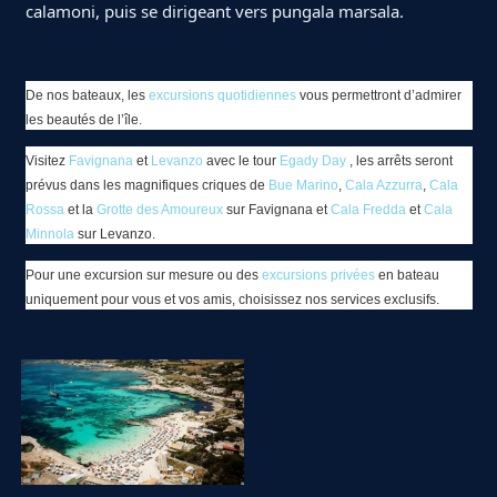
calamoni, puis se dirigeant vers pungala marsala.
De nos bateaux, les
excursions quotidiennes
vous permettront d’admirer
les beautés de l’île.
Visitez
Favignana
et
Levanzo
avec le tour
Egady Day
, les arrêts seront
prévus dans les magnifiques criques de
Bue Marino
,
Cala Azzurra
,
Cala
Rossa
et la
Grotte des Amoureux
sur Favignana et
Cala Fredda
et
Cala
Minnola
sur Levanzo.
Pour une excursion sur mesure ou des
excursions privées
en bateau
uniquement pour vous et vos amis, choisissez nos services exclusifs.