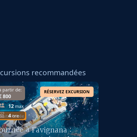
xcursions recommandées
à partir de:
RÉSERVEZ EXCURSION
€ 800
12
max
4
ore
Visite Privée
Journée à Favignana :