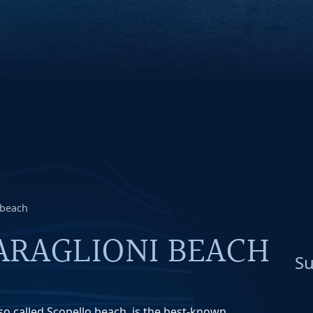
 beach
ARAGLIONI BEACH
Su
lso called Scopello beach, is the best-known