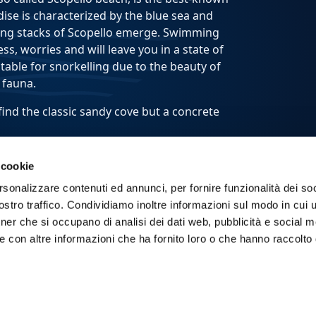
adise is characterized by the blue sea and
sing stacks of Scopello emerge. Swimming
ss, worries and will leave you in a state of
uitable for snorkelling due to the beauty of
 fauna.
find the classic sandy cove but a concrete
all and being so famous it attracts many
 cookie
summer months it is advisable to arrive early
rsonalizzare contenuti ed annunci, per fornire funzionalità dei soc
t office and be able to grab a deck chair.
stro traffico. Condividiamo inoltre informazioni sul modo in cui ut
 Vito lo Capo or Day Tour Castellammare.
tner che si occupano di analisi dei dati web, pubblicità e social m
e con altre informazioni che ha fornito loro o che hanno raccolto
ursions just for you and your friends, choose