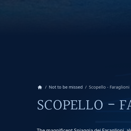
home
Not to be missed
Scopello - Faraglioni
SCOPELLO - F
The magnificent Spiaggia dei Faraglioni, a