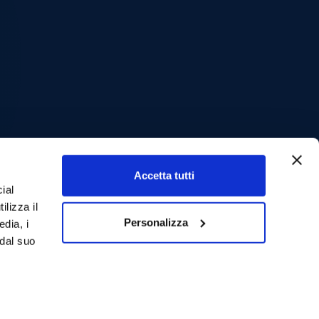
Accetta tutti
ial
ilizza il
Personalizza
edia, i
 dal suo