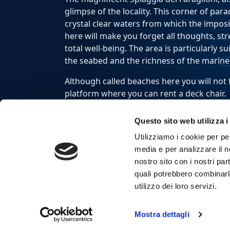
glimpse of the locality. This corner of par
crystal clear waters from which the impo
here will make you forget all thoughts, stre
total well-being. The area is particularly s
the seabed and the richness of the marine
Although called beaches here you will not 
platform where you can rent a deck chair.
Attention: the Faraglioni beach is very sm
Questo sito web utilizza i
tourists. There is an entrance fee: in the 
Utilizziamo i cookie per pe
in the morning to avoid queues at the ticke
media e per analizzare il no
Visit the Faraglioni with the Day Tour San
nostro sito con i nostri par
quali potrebbero combinarl
For a tailor-made tour or private boat exc
utilizzo dei loro servizi.
our Exclusive services.
Mostra dettagli