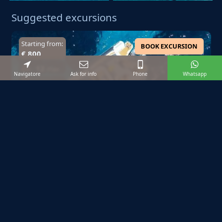
Suggested excursions
Starting from:
BOOK EXCURSION
€ 800
12
max
Navigatore
Ask for info
Phone
Whatsapp
4
ore
Private Tour
Favignana Day: Private Half-Day
Boat Tour
Half a day to discover the most beautiful beaches and the
pristine sea. Max 12 People.
Starting from:
BOOK EXCURSION
€ 80