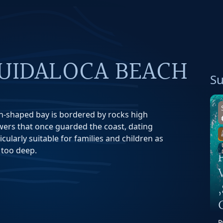
GUIDALOCA BEACH
Su
h-shaped bay is bordered by rocks high
wers that once guarded the coast, dating
cularly suitable for families and children as
t too deep.
P