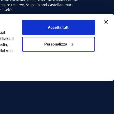
ingaro reserve, Scopello and Castellammare
el Golfo
Starting from:
Accetta tutti
€ 80
ial
12
max
ilizza il
8
ore
Personalizza
edia, i
Shared Tour
 dal suo
Day Trip from San Vito Lo
Capo to Castellammare del
Golfo
ake a day trip to the scope of Zingaro, Scopello
nd Castellammare del Golfo. Max 12 Persons.
Starting from:
€ 80